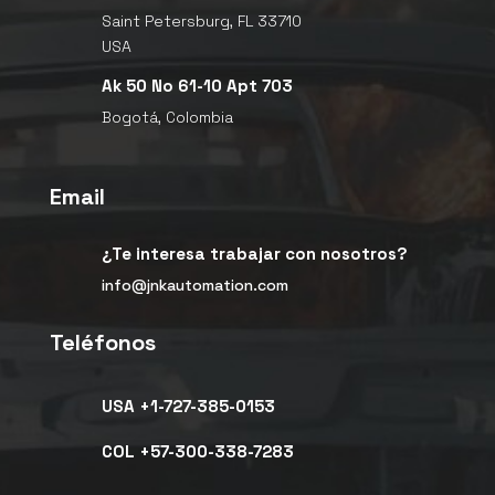
Saint Petersburg, FL 33710
USA

Ak 50 No 61-10 Apt 703
Bogotá, Colombia
Email

¿Te interesa trabajar con nosotros?
info@jnkautomation.com
Teléfonos

USA +1-727-385-0153

COL +57-300-338-7283